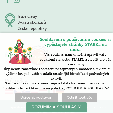
Jsme členy
Svazu školkařů
České republiky
Souhlasem s používáním cookies si
vypěstujete stránky STARKL na
míru.
Váš souhlas nám umožní upravit vaše
soukromí na webu STARKL a zlepšit pro vás
naše služby.
Díky němu zamezíme zobrazení nezajímavých nabídek a reklam či
zvýšíme bezpečí vašich údajů snadnější identifikací podvodných
aktivit.
Pobočky
Svůj souhlas můžete samozřejmě kdykoliv změnit nebo zrušit.
Souhlas udělíte kliknutím na políčko „ROZUMÍM A SOUHLASÍM“.
Upřesnit nastavení
Odmítnout vše
mapa stránek |
prohlášení o přístupnosti |
nastavení cookies
ROZUMÍM A SOUHLASÍM
Vytvořilo SOFICO-CZ, a.s.