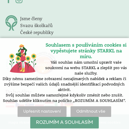
Jsme členy
Svazu školkařů
České republiky
Souhlasem s používáním cookies si
vypěstujete stránky STARKL na
míru.
Váš souhlas nám umožní upravit vaše
soukromí na webu STARKL a zlepšit pro vás
naše služby.
Díky němu zamezíme zobrazení nezajímavých nabídek a reklam či
zvýšíme bezpečí vašich údajů snadnější identifikací podvodných
aktivit.
Pobočky
Svůj souhlas můžete samozřejmě kdykoliv změnit nebo zrušit.
Souhlas udělíte kliknutím na políčko „ROZUMÍM A SOUHLASÍM“.
Upřesnit nastavení
Odmítnout vše
mapa stránek |
prohlášení o přístupnosti |
nastavení cookies
ROZUMÍM A SOUHLASÍM
Vytvořilo SOFICO-CZ, a.s.