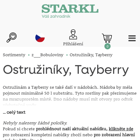
Přihlášení
0
Sortimenty
z___Bobuloviny
Ostružiníky, Tayberry
Ostružiníky, Tayberry
Ostružinám a Tayberry se také daří v nádobách. Nádoba by měla
pojmout minimálně 50 l substrátu. Tyto rostliny pak přezimujeme
na mrazuprostém místě. Dno nádoby musí mít otvory pro odtok
přebytečné vody.
... celý text
Prostokořenné sazenice zasíláme ve stádiu vegetačního klidu.
Upozornění pro jarní sezónu sezónu:
Nebyly nalezeny žádné položky.
Prostokořenné sazenice
zasíláme ve stádiu vegetačního klidu, tedy nenarašené. Před
Pokud si chcete
prohlédnout naší aktuální nabídku,
klikněte zde
odesláním jsou uloženy při stálé nízké teplotě, čímž je doba
pro zobrazení kompletní nabídky zboží nebo
pro zobrazení hlavní