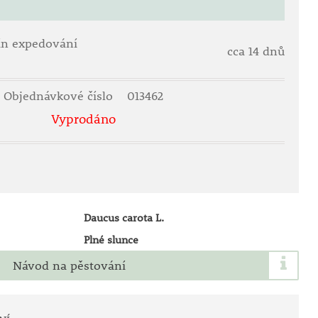
ín expedování
cca 14 dnů
Objednávkové číslo
013462
Vyprodáno
Daucus carota L.
Plné slunce
Návod na pěstování