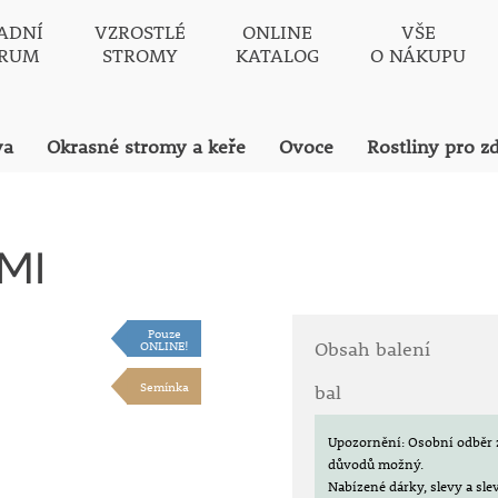
ADNÍ
VZROSTLÉ
ONLINE
VŠE
TRUM
STROMY
KATALOG
O NÁKUPU
va
Okrasné stromy a keře
Ovoce
Rostliny pro z
MI
Pouze
ONLINE!
Obsah balení
Semínka
bal
Upozornění: Osobní odběr 
důvodů možný.
Nabízené dárky, slevy a sl