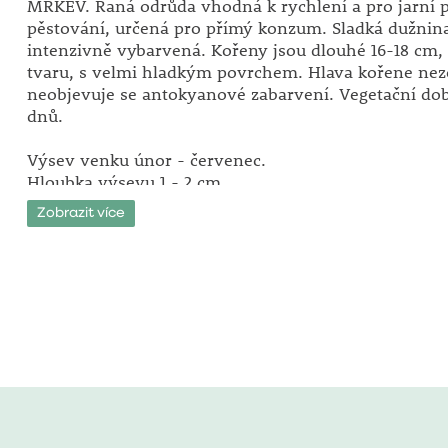
MRKEV. Raná odrůda vhodná k rychlení a pro jarní p
pěstování, určená pro přímý konzum. Sladká dužnina
intenzivně vybarvená. Kořeny jsou dlouhé 16-18 cm,
tvaru, s velmi hladkým povrchem. Hlava kořene nez
neobjevuje se antokyanové zabarvení. Vegetační dob
dnů.
Výsev venku únor - červenec.
Hloubka výsevu 1 - 2 cm.
Doba sklizně: červen - říjen.
Zobrazit více