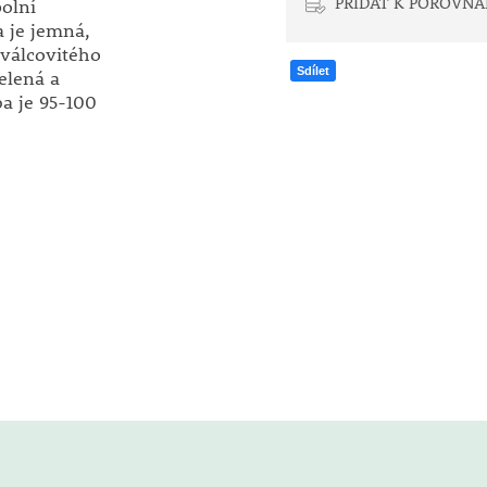
PŘIDAT K POROVNÁ
olní
 je jemná,
 válcovitého
Sdílet
elená a
a je 95-100