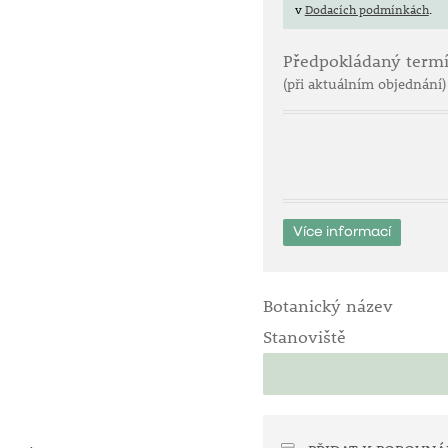
v
Dodacích podmínkách
.
Předpokládaný term
(při aktuálním objednání)
Více informací
Botanický název
Stanoviště