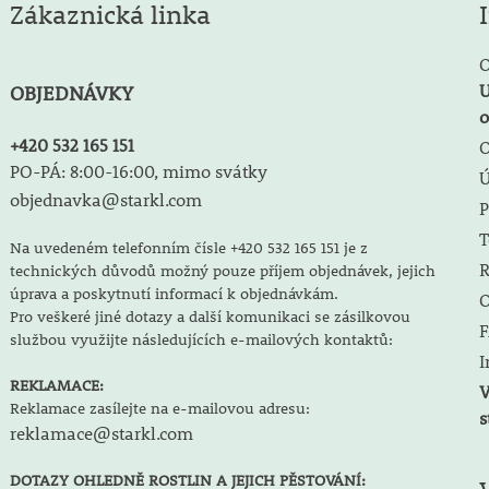
Zákaznická linka
O
U
OBJEDNÁVKY
o
+420 532 165 151
O
PO-PÁ: 8:00-16:00, mimo svátky
objednavka@starkl.com
P
T
Na uvedeném telefonním čísle +420 532 165 151 je z
R
technických důvodů možný pouze příjem objednávek, jejich
úprava a poskytnutí informací k objednávkám.
O
Pro veškeré jiné dotazy a další komunikaci se zásilkovou
F
službou využijte následujících e-mailových kontaktů:
I
REKLAMACE:
V
Reklamace zasílejte na e-mailovou adresu:
s
reklamace@starkl.com
DOTAZY OHLEDNĚ ROSTLIN A JEJICH PĚSTOVÁNÍ: