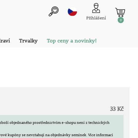
Přihlášení
0
draví
Trvalky
Top ceny a novinky!
33 Kč
zboží objednaného prostřednictvím e-shopu není z technických
evové kupóny se nevztahují na objednávky semínek.
Více informací