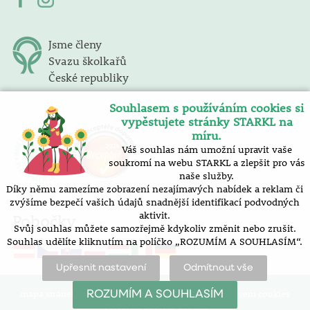
Jsme členy
Svazu školkařů
České republiky
Souhlasem s používáním cookies si
vypěstujete stránky STARKL na
míru.
Váš souhlas nám umožní upravit vaše
soukromí na webu STARKL a zlepšit pro vás
naše služby.
Díky němu zamezíme zobrazení nezajímavých nabídek a reklam či
zvýšíme bezpečí vašich údajů snadnější identifikací podvodných
aktivit.
Pobočky
Svůj souhlas můžete samozřejmě kdykoliv změnit nebo zrušit.
Souhlas udělíte kliknutím na políčko „ROZUMÍM A SOUHLASÍM“.
Upřesnit nastavení
Odmítnout vše
mapa stránek |
prohlášení o přístupnosti |
nastavení cookies
ROZUMÍM A SOUHLASÍM
Vytvořilo SOFICO-CZ, a.s.