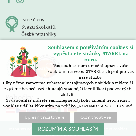
Jsme členy
Svazu školkařů
České republiky
Souhlasem s používáním cookies si
vypěstujete stránky STARKL na
míru.
Váš souhlas nám umožní upravit vaše
soukromí na webu STARKL a zlepšit pro vás
naše služby.
Díky němu zamezíme zobrazení nezajímavých nabídek a reklam či
zvýšíme bezpečí vašich údajů snadnější identifikací podvodných
aktivit.
Pobočky
Svůj souhlas můžete samozřejmě kdykoliv změnit nebo zrušit.
Souhlas udělíte kliknutím na políčko „ROZUMÍM A SOUHLASÍM“.
Upřesnit nastavení
Odmítnout vše
mapa stránek |
prohlášení o přístupnosti |
nastavení cookies
ROZUMÍM A SOUHLASÍM
Vytvořilo SOFICO-CZ, a.s.