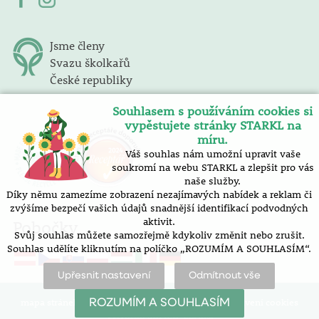
Jsme členy
Svazu školkařů
České republiky
Souhlasem s používáním cookies si
vypěstujete stránky STARKL na
míru.
Váš souhlas nám umožní upravit vaše
soukromí na webu STARKL a zlepšit pro vás
naše služby.
Díky němu zamezíme zobrazení nezajímavých nabídek a reklam či
zvýšíme bezpečí vašich údajů snadnější identifikací podvodných
aktivit.
Pobočky
Svůj souhlas můžete samozřejmě kdykoliv změnit nebo zrušit.
Souhlas udělíte kliknutím na políčko „ROZUMÍM A SOUHLASÍM“.
Upřesnit nastavení
Odmítnout vše
mapa stránek |
prohlášení o přístupnosti |
nastavení cookies
ROZUMÍM A SOUHLASÍM
Vytvořilo SOFICO-CZ, a.s.