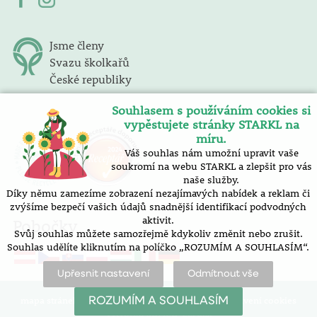
Jsme členy
Svazu školkařů
České republiky
Souhlasem s používáním cookies si
vypěstujete stránky STARKL na
míru.
Váš souhlas nám umožní upravit vaše
soukromí na webu STARKL a zlepšit pro vás
naše služby.
Díky němu zamezíme zobrazení nezajímavých nabídek a reklam či
zvýšíme bezpečí vašich údajů snadnější identifikací podvodných
aktivit.
Pobočky
Svůj souhlas můžete samozřejmě kdykoliv změnit nebo zrušit.
Souhlas udělíte kliknutím na políčko „ROZUMÍM A SOUHLASÍM“.
Upřesnit nastavení
Odmítnout vše
mapa stránek |
prohlášení o přístupnosti |
nastavení cookies
ROZUMÍM A SOUHLASÍM
Vytvořilo SOFICO-CZ, a.s.