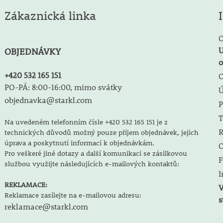
Zákaznická linka
O
U
OBJEDNÁVKY
o
+420 532 165 151
O
PO-PÁ: 8:00-16:00, mimo svátky
objednavka@starkl.com
P
T
Na uvedeném telefonním čísle +420 532 165 151 je z
R
technických důvodů možný pouze příjem objednávek, jejich
úprava a poskytnutí informací k objednávkám.
O
Pro veškeré jiné dotazy a další komunikaci se zásilkovou
F
službou využijte následujících e-mailových kontaktů:
I
REKLAMACE:
V
Reklamace zasílejte na e-mailovou adresu:
s
reklamace@starkl.com