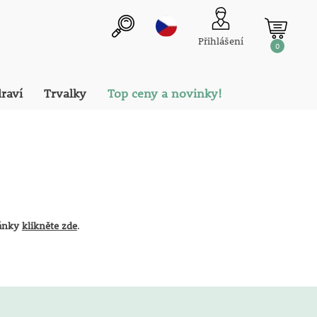
Přihlášení
0
draví
Trvalky
Top ceny a novinky!
ránky
klikněte zde
.