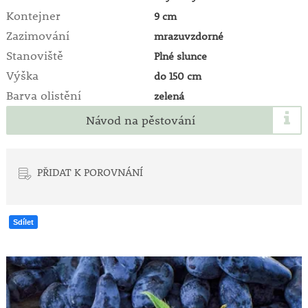
Kontejner
9 cm
Zazimování
mrazuvzdorné
Stanoviště
Plné slunce
Výška
do 150 cm
Barva olistění
zelená
Návod na pěstování
PŘIDAT K POROVNÁNÍ
Sdílet