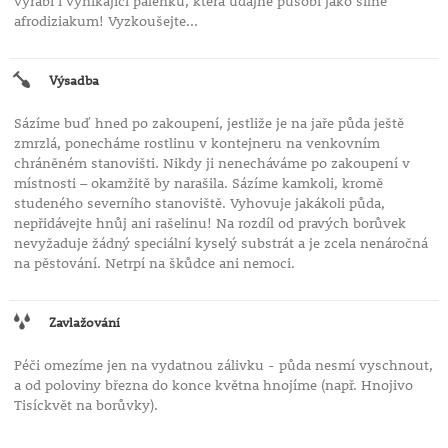
vyrábí i vynikající pálenku, která údajně působí jako silné
afrodiziakum! Vyzkoušejte...
Výsadba
Sázíme buď hned po zakoupení, jestliže je na jaře půda ještě
zmrzlá, ponecháme rostlinu v kontejneru na venkovním
chráněném stanovišti. Nikdy ji nenecháváme po zakoupení v
místnosti – okamžitě by narašila. Sázíme kamkoli, kromě
studeného severního stanoviště. Vyhovuje jakákoli půda,
nepřidávejte hnůj ani rašelinu! Na rozdíl od pravých borůvek
nevyžaduje žádný speciální kyselý substrát a je zcela nenáročná
na pěstování. Netrpí na škůdce ani nemoci.
Zavlažování
Péči omezíme jen na vydatnou zálivku - půda nesmí vyschnout,
a od poloviny března do konce května hnojíme (např. Hnojivo
Tisíckvět na borůvky).