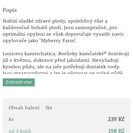
Popis
Nabízí sladké zdravé plody, spolehlivý růst a
každoročně bohatě plodí. Jsou samosprašné, pro
optimální opylení se však doporučuje vysadit navíc
opylovače jako ’Myberry Farm’.
Lonicera kamtschatica. Borůvky kamčatské® dozrávají
již v květnu, dokonce před jahodami. Nevyžadují
kyselou půdu, ale na jaře potřebují dostatek vody.
Jsou mrazuvzdorné a lze je pěstovat ve volné půdě
nebo v květináčích.
Zobrazit více
Obsah balení
1ks
239 Kč
ks
198 Kč
od 3 kusů