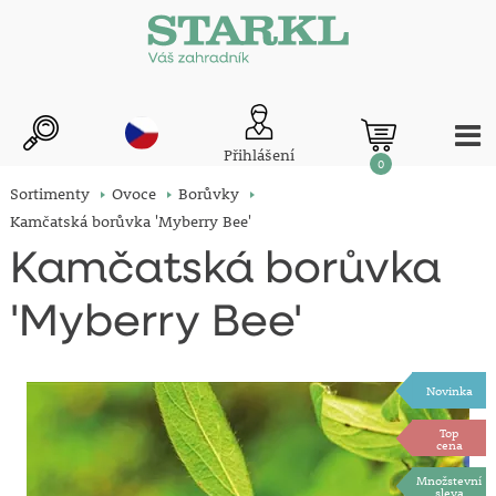
Přihlášení
0
Sortimenty
Ovoce
Borůvky
Kamčatská borůvka 'Myberry Bee'
Kamčatská borůvka
'Myberry Bee'
Novinka
Top
cena
Množstevní
sleva