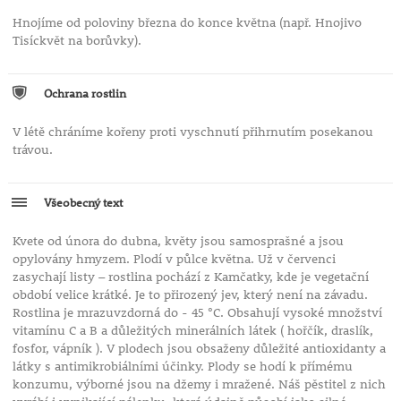
Hnojíme od poloviny března do konce května (např. Hnojivo
Tisíckvět na borůvky).
Ochrana rostlin
V létě chráníme kořeny proti vyschnutí přihrnutím posekanou
trávou.
Všeobecný text
Kvete od února do dubna, květy jsou samosprašné a jsou
opylovány hmyzem. Plodí v půlce května. Už v červenci
zasychají listy – rostlina pochází z Kamčatky, kde je vegetační
období velice krátké. Je to přirozený jev, který není na závadu.
Rostlina je mrazuvzdorná do - 45 °C. Obsahují vysoké množství
vitamínu C a B a důležitých minerálních látek ( hořčík, draslík,
fosfor, vápník ). V plodech jsou obsaženy důležité antioxidanty a
látky s antimikrobiálními účinky. Plody se hodí k přímému
konzumu, výborné jsou na džemy i mražené. Náš pěstitel z nich