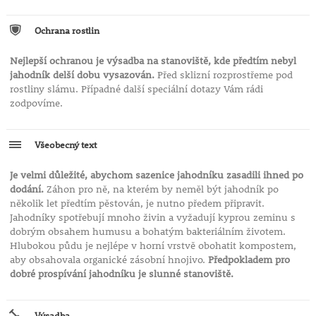
Ochrana rostlin
Nejlepší ochranou je výsadba na stanoviště, kde předtím nebyl
jahodník delší dobu vysazován.
Před sklizní rozprostřeme pod
rostliny slámu. Případné další speciální dotazy Vám rádi
zodpovíme.
Všeobecný text
Je velmi důležité, abychom sazenice jahodníku zasadili ihned po
dodání.
Záhon pro ně, na kterém by neměl být jahodník po
několik let předtím pěstován, je nutno předem připravit.
Jahodníky spotřebují mnoho živin a vyžadují kyprou zeminu s
dobrým obsahem humusu a bohatým bakteriálním životem.
Hlubokou půdu je nejlépe v horní vrstvě obohatit kompostem,
aby obsahovala organické zásobní hnojivo.
Předpokladem pro
dobré prospívání jahodníku je slunné stanoviště.
Výsadba