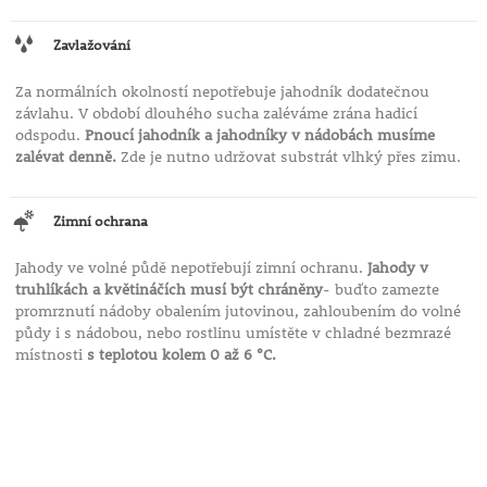
Zavlažování
Za normálních okolností nepotřebuje jahodník dodatečnou
závlahu. V období dlouhého sucha zaléváme zrána hadicí
odspodu.
Pnoucí jahodník a jahodníky v nádobách musíme
zalévat denně.
Zde je nutno udržovat substrát vlhký přes zimu.
Zimní ochrana
Jahody ve volné půdě nepotřebují zimní ochranu.
Jahody v
truhlíkách a květináčích musí být chráněny
- buďto zamezte
promrznutí nádoby obalením jutovinou, zahloubením do volné
půdy i s nádobou, nebo rostlinu umístěte v chladné bezmrazé
místnosti
s teplotou kolem 0 až 6 °C.