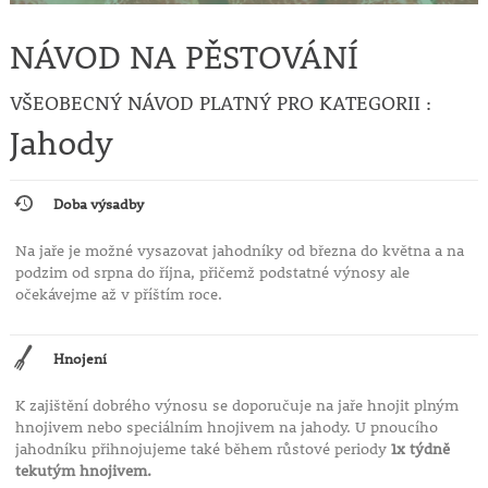
NÁVOD NA PĚSTOVÁNÍ
VŠEOBECNÝ NÁVOD PLATNÝ PRO KATEGORII :
Jahody
Doba výsadby
Na jaře je možné vysazovat jahodníky od března do května a na
podzim od srpna do října, přičemž podstatné výnosy ale
očekávejme až v příštím roce.
Hnojení
K zajištění dobrého výnosu se doporučuje na jaře hnojit plným
hnojivem nebo speciálním hnojivem na jahody. U pnoucího
jahodníku přihnojujeme také během růstové periody
1x týdně
tekutým hnojivem.