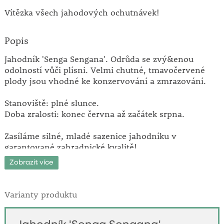
Vítězka všech jahodových ochutnávek!
Popis
Jahodník 'Senga Sengana'. Odrůda se zvý&enou
odolností vůči plísni. Velmi chutné, tmavočervené
plody jsou vhodné ke konzervování a zmrazování.
Stanoviště: plné slunce.
Doba zralosti: konec června až začátek srpna.
Zasíláme silné, mladé sazenice jahodníku v
garantované zahradnické kvalitě!
Zobrazit více
Nezapomeňte, že plná plodnost jahodníku trvá
maximálně 3 roky! Čtvrtým rokem je třeba zasadit
nové, mladé sazenice.
Varianty produktu