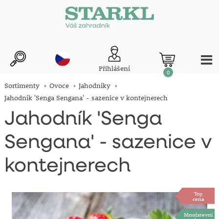
Přihlášení
0
Sortimenty
Ovoce
Jahodníky
Jahodník 'Senga Sengana' - sazenice v kontejnerech
Jahodník 'Senga
Sengana' - sazenice v
kontejnerech
Top
cena
Množstevní