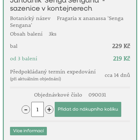
Jahodník 'Senga Sengana' -
sazenice v kontejnerech
Botanický název
Fragaria x ananassa 'Senga
Sengana'
Obsah balení
3ks
229 Kč
bal
219 Kč
od 3 balení
Předpokládaný termín expedování
cca 14 dnů
(při aktuálním objednání)
Objednávkové číslo
090031
-
+
Více informací