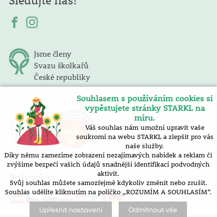
Jsme členy
Svazu školkařů
České republiky
Souhlasem s používáním cookies si
vypěstujete stránky STARKL na
míru.
Váš souhlas nám umožní upravit vaše
soukromí na webu STARKL a zlepšit pro vás
naše služby.
Díky němu zamezíme zobrazení nezajímavých nabídek a reklam či
zvýšíme bezpečí vašich údajů snadnější identifikací podvodných
aktivit.
Pobočky
Svůj souhlas můžete samozřejmě kdykoliv změnit nebo zrušit.
Souhlas udělíte kliknutím na políčko „ROZUMÍM A SOUHLASÍM“.
Upřesnit nastavení
Odmítnout vše