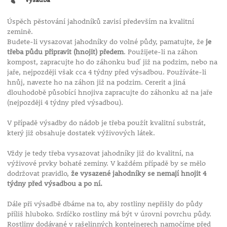
Úspěch pěstování jahodníků zavisí především na kvalitní
zemině.
Budete-li vysazovat jahodníky do volné půdy, pamatujte, že
je
třeba půdu připravit (hnojit) předem
. Použijete-li na záhon
kompost, zapracujte ho do záhonku buď již na podzim, nebo na
jaře, nejpozději však cca 4 týdny před výsadbou. Používáte-li
hnůj, navezte ho na záhon již na podzim. Cererit a jiná
dlouhodobě působící hnojiva zapracujte do záhonku až na jaře
(nejpozději 4 týdny před výsadbou).
V případě výsadby do nádob je třeba použít kvalitní substrát,
který již obsahuje dostatek výživových látek.
Vždy je tedy třeba vysazovat jahodníky již do kvalitní, na
výživové prvky bohaté zeminy. V každém případě by se mělo
dodržovat pravidlo,
že vysazené jahodníky se nemají hnojit 4
týdny před výsadbou a po ní.
Dále při výsadbě dbáme na to, aby rostliny nepřišly do půdy
příliš hluboko. Srdíčko rostliny má být v úrovni povrchu půdy.
Rostliny dodávané v rašelinných kontejnerech namočíme před