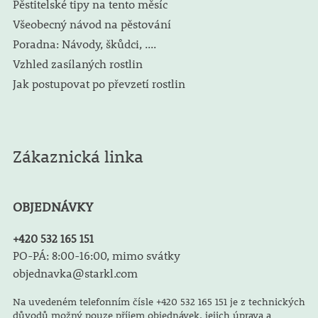
Pěstitelské tipy na tento měsíc
Všeobecný návod na pěstování
Poradna: Návody, škůdci, ....
Vzhled zasílaných rostlin
Jak postupovat po převzetí rostlin
Zákaznická linka
OBJEDNÁVKY
+420 532 165 151
PO-PÁ: 8:00-16:00, mimo svátky
objednavka@starkl.com
Na uvedeném telefonním čísle +420 532 165 151 je z technických
důvodů možný pouze příjem objednávek, jejich úprava a