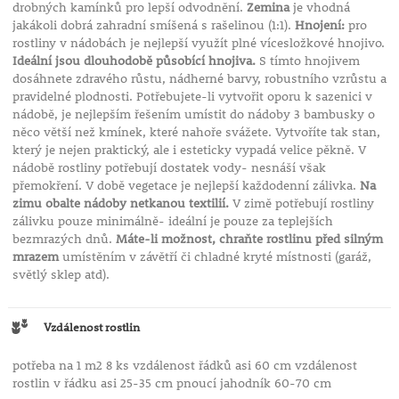
drobných kamínků pro lepší odvodnění.
Zemina
je vhodná
jakákoli dobrá zahradní smíšená s rašelinou (1:1).
Hnojení:
pro
rostliny v nádobách je nejlepší využít plné vícesložkové hnojivo.
Ideální jsou dlouhodobě působící hnojiva.
S tímto hnojivem
dosáhnete zdravého růstu, nádherné barvy, robustního vzrůstu a
pravidelné plodnosti. Potřebujete-li vytvořit oporu k sazenici v
nádobě, je nejlepším řešením umístit do nádoby 3 bambusky o
něco větší než kmínek, které nahoře svážete. Vytvoříte tak stan,
který je nejen praktický, ale i esteticky vypadá velice pěkně. V
nádobě rostliny potřebují dostatek vody- nesnáší však
přemokření. V době vegetace je nejlepší každodenní zálivka.
Na
zimu obalte nádoby netkanou textilií.
V zimě potřebují rostliny
zálivku pouze minimálně- ideální je pouze za teplejších
bezmrazých dnů.
Máte-li možnost, chraňte rostlinu před silným
mrazem
umístěním v závětří či chladné kryté místnosti (garáž,
světlý sklep atd).
Vzdálenost rostlin
potřeba na 1 m2 8 ks vzdálenost řádků asi 60 cm vzdálenost
rostlin v řádku asi 25-35 cm pnoucí jahodník 60-70 cm