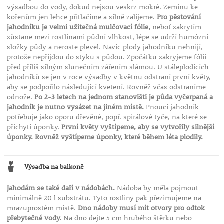
výsadbou do vody, dokud nejsou veskrz mokré. Zeminu ke
kořenům jen lehce přitlačíme a silně zalijeme.
Pro pěstování
jahodníku je velmi užitečná mulčovací fólie,
neboť zakrytím
zůstane mezi rostlinami půdní vlhkost, lépe se udrží humózní
složky půdy a neroste plevel. Navíc plody jahodníku nehnijí,
protože nepřijdou do styku s půdou. Zpočátku zakryjeme fólii
před příliš silným slunečním zářením slámou. U stáleplodících
jahodníků se jen v roce výsadby v květnu odstraní první květy,
aby se podpořilo následující kvetení. Rovněž včas odstraníme
odnože.
Po 2-
3 letech na jednom stanovišti je půda vyčerpaná a
jahodník je nutno vysázet na jiném místě.
Pnoucí jahodník
potřebuje jako oporu dřevěné, popř. spirálové tyče, na které se
přichytí úponky.
První květy vyštípeme, aby se vytvořily silnější
úponky. Rovněž vyštípeme úponky, které během léta plodily.
Výsadba na balkoně
Jahodám se také daří v nádobách.
Nádoba by měla pojmout
minimálně 20 l substrátu. Tyto rostliny pak přezimujeme na
mrazuprostém místě.
Dno nádoby musí mít otvory pro odtok
přebytečné vody.
Na dno dejte 5 cm hrubého štěrku nebo