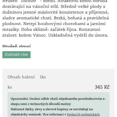
Hrušeň ´Dicolor´ - zimní. Atraktivní zimní odrůda
dozrávající na vánoční stůl. Středně velké plody s
dužninou jemné máslovité konzistence a příjemné,
sladce aromatické chuti. Brzká, bohatá a pravidelná
plodnost. Netrpí houbovými chorobami a jarními
mrazíky. Doba sklizně: začátek října. Konzumní
zralost: kolem Vánoc. Uskladněná vydrží do února.
Hrušeň zimní
Červená máslovka
Zobrazit více
Obsah balení
1ks
345 Kč
ks
Upozornění: Osobní odběr zboží objednaného prostřednictvím e-
shopu není z technických důvodů možný.
Nabízené dárky, slevy a slevové kupóny se nevztahují na
objednávky semínek.
Více informací v
Dodacích podmínkách
.