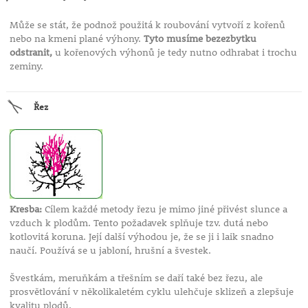
Může se stát, že podnož použitá k roubování vytvoří z kořenů
nebo na kmeni plané výhony.
Tyto musíme bezezbytku
odstranit,
u kořenových výhonů je tedy nutno odhrabat i trochu
zeminy.
Řez
Kresba:
Cílem každé metody řezu je mimo jiné přivést slunce a
vzduch k plodům. Tento požadavek splňuje tzv. dutá nebo
kotlovitá koruna. Její další výhodou je, že se ji i laik snadno
naučí. Používá se u jabloní, hrušní a švestek.
Švestkám, meruňkám a třešním se daří také bez řezu, ale
prosvětlování v několikaletém cyklu ulehčuje sklizeň a zlepšuje
kvalitu plodů.