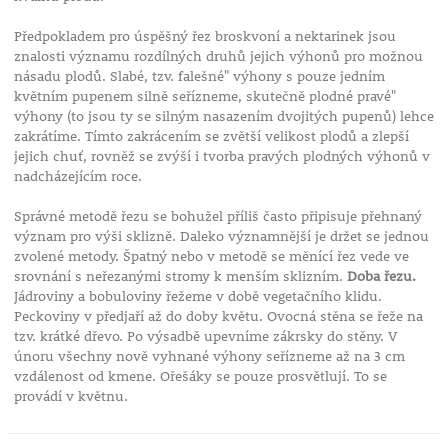
Předpokladem pro úspěšný řez broskvoní a nektarinek jsou
znalosti významu rozdílných druhů jejich výhonů pro možnou
násadu plodů. Slabé, tzv. falešné" výhony s pouze jedním
květním pupenem silně seřízneme, skutečně plodné pravé"
výhony (to jsou ty se silným nasazením dvojitých pupenů) lehce
zakrátíme. Tímto zakrácením se zvětší velikost plodů a zlepší
jejich chuť, rovněž se zvýší i tvorba pravých plodných výhonů v
nadcházejícím roce.
Správné metodě řezu se bohužel příliš často připisuje přehnaný
význam pro výši sklizně. Daleko významnější je držet se jednou
zvolené metody. Špatný nebo v metodě se měnící řez vede ve
srovnání s neřezanými stromy k menším sklizním.
Doba řezu.
Jádroviny a bobuloviny řežeme v době vegetačního klidu.
Peckoviny v předjaří až do doby květu. Ovocná stěna se řeže na
tzv. krátké dřevo. Po výsadbě upevníme zákrsky do stěny. V
únoru všechny nově vyhnané výhony seřízneme až na 3 cm
vzdálenost od kmene. Ořešáky se pouze prosvětlují. To se
provádí v květnu.