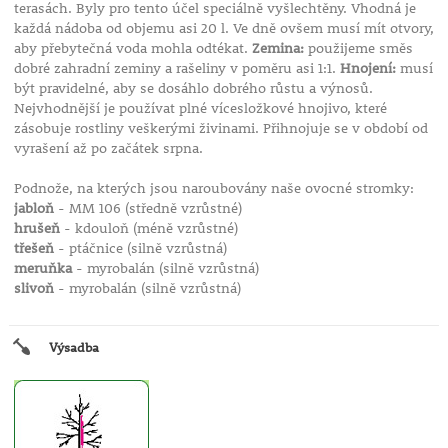
terasách. Byly pro tento účel speciálně vyšlechtěny. Vhodná je
každá nádoba od objemu asi 20 l. Ve dně ovšem musí mít otvory,
aby přebytečná voda mohla odtékat.
Zemina:
použijeme směs
dobré zahradní zeminy a rašeliny v poměru asi 1:1.
Hnojení:
musí
být pravidelné, aby se dosáhlo dobrého růstu a výnosů.
Nejvhodnější je používat plné vícesložkové hnojivo, které
zásobuje rostliny veškerými živinami. Přihnojuje se v období od
vyrašení až po začátek srpna.
Podnože, na kterých jsou naroubovány naše ovocné stromky:
jabloň
- MM 106 (středně vzrůstné)
hrušeň
- kdouloň (méně vzrůstné)
třešeň
- ptáčnice (silně vzrůstná)
meruňka
- myrobalán (silně vzrůstná)
slivoň
- myrobalán (silně vzrůstná)
Výsadba