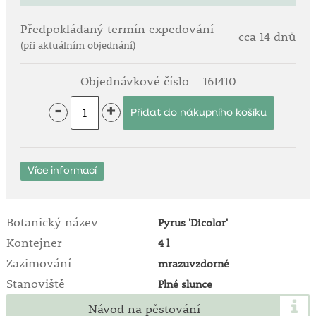
Předpokládaný termín expedování
cca 14 dnů
(při aktuálním objednání)
Objednávkové číslo
161410
-
+
Více informací
Botanický název
Pyrus 'Dicolor'
Kontejner
4 l
Zazimování
mrazuvzdorné
Stanoviště
Plné slunce
Návod na pěstování