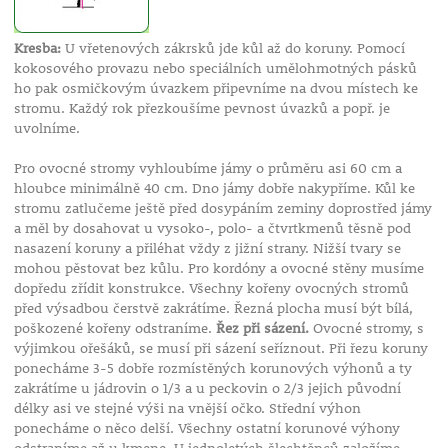
Kresba:
U vřetenových zákrsků jde kůl až do koruny. Pomocí
kokosového provazu nebo speciálních umělohmotných pásků
ho pak osmičkovým úvazkem připevníme na dvou místech ke
stromu. Každý rok přezkoušíme pevnost úvazků a popř. je
uvolníme.
Pro ovocné stromy vyhloubíme jámy o průměru asi 60 cm a
hloubce minimálně 40 cm. Dno jámy dobře nakypříme. Kůl ke
stromu zatlučeme ještě před dosypáním zeminy doprostřed jámy
a měl by dosahovat u vysoko-, polo- a čtvrtkmenů těsně pod
nasazení koruny a přiléhat vždy z jižní strany. Nižší tvary se
mohou pěstovat bez kůlu. Pro kordóny a ovocné stěny musíme
dopředu zřídit konstrukce. Všechny kořeny ovocných stromů
před výsadbou čerstvě zakrátíme. Řezná plocha musí být bílá,
poškozené kořeny odstraníme.
Řez při sázení.
Ovocné stromy, s
výjimkou ořešáků, se musí při sázení seříznout. Při řezu koruny
ponecháme 3-5 dobře rozmístěných korunových výhonů a ty
zakrátíme u jádrovin o 1/3 a u peckovin o 2/3 jejich původní
délky asi ve stejné výši na vnější očko. Střední výhon
ponecháme o něco delší. Všechny ostatní korunové výhony