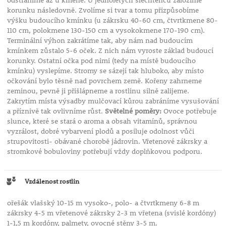
odstraníme až u kmene. U jednoletých šlechtěnců založíme
korunku následovně. Zvolíme si tvar a tomu přizpůsobíme
výšku budoucího kmínku (u zákrsku 40-60 cm, čtvrtkmene 80-
110 cm, polokmene 130-150 cm a vysokokmene 170-190 cm).
Terminální výhon zakrátíme tak, aby nám nad budoucím
kmínkem zůstalo 5-6 oček. Z nich nám vyroste základ budoucí
korunky. Ostatní očka pod nimi (tedy na místě budoucího
kmínku) vyslepíme. Stromy se sázejí tak hluboko, aby místo
očkování bylo těsně nad povrchem země. Kořeny zahrneme
zeminou, pevně ji přišlápneme a rostlinu silně zalijeme.
Zakrytím místa výsadby mulčovací kůrou zabráníme vysušování
a příznivě tak ovlivníme růst.
Světelné poměry:
Ovoce potřebuje
slunce, které se stará o aroma a obsah vitamínů, správnou
vyzrálost, dobré vybarvení plodů a posiluje odolnost vůči
strupovitosti- obávané chorobě jádrovin. Vřetenové zákrsky a
stromkové bobuloviny potřebují vždy doplňkovou podporu.
Vzdálenost rostlin
ořešák vlašský 10-15 m vysoko-, polo- a čtvrtkmeny 6-8 m
zákrsky 4-5 m vřetenové zákrsky 2-3 m vřetena (svislé kordóny)
1-1,5 m kordóny, palmety, ovocné stěny 3-5 m.