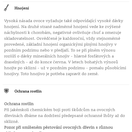
Hnojení
Vysoká násada ovoce vyžaduje také odpovídající vysoké dávky
hnojení. Na druhé straně nadměrné hnojení vede ke zvýšené
náchylnosti k chorobám, negativně ovlivňuje chuť a omezuje
skladovatelnost. Osvědčené je každoroční, vždy stejnoměrně
provedené, základní hnojení organickými plnými hnojivy v
pozdním podzimu nebo v předjaří. To se při plném výnosu
rozšíří o dávky minerálních hnojiv - hlavně fosfátových a
draselných - až do konce června. V letech bohatých výnosů
hnojte po sklizni - už v pozdním podzimu - pomalu působícími
hnojivy. Toto hnojivo je potřeba zapravit do země.
Ochrana rostlin
Ochrana rostlin
Při jakémkoli chemickém boji proti škůdcům na ovocných
dřevinách dbáme na dodržení předepsané ochranné lhůty až do
sklizně.
Pozor při smíšeném pěstování ovocných dřevin s různou