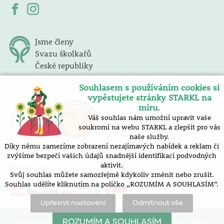
Jsme členy
Svazu školkařů
České republiky
Souhlasem s používáním cookies si
vypěstujete stránky STARKL na
míru.
Váš souhlas nám umožní upravit vaše
soukromí na webu STARKL a zlepšit pro vás
naše služby.
Díky němu zamezíme zobrazení nezajímavých nabídek a reklam či
zvýšíme bezpečí vašich údajů snadnější identifikací podvodných
aktivit.
Pobočky
Svůj souhlas můžete samozřejmě kdykoliv změnit nebo zrušit.
Souhlas udělíte kliknutím na políčko „ROZUMÍM A SOUHLASÍM“.
Upřesnit nastavení
Odmítnout vše
mapa stránek |
prohlášení o přístupnosti |
nastavení cookies
ROZUMÍM A SOUHLASÍM