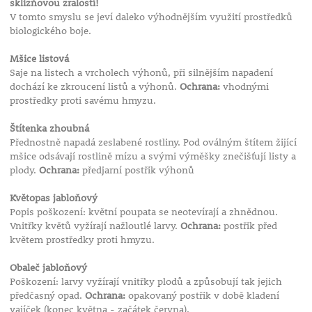
sklizňovou zralostí!
V tomto smyslu se jeví daleko výhodnějším využití prostředků
biologického boje.
Mšice listová
Saje na listech a vrcholech výhonů, při silnějším napadení
dochází ke zkroucení listů a výhonů.
Ochrana:
vhodnými
prostředky proti savému hmyzu.
Štítenka zhoubná
Přednostně napadá zeslabené rostliny. Pod oválným štítem žijící
mšice odsávají rostlině mízu a svými výměšky znečišťují listy a
plody.
Ochrana:
předjarní postřik výhonů
Květopas jabloňový
Popis poškození: květní poupata se neotevírají a zhnědnou.
Vnitřky květů vyžírají nažloutlé larvy.
Ochrana:
postřik před
květem prostředky proti hmyzu.
Obaleč jabloňový
Poškození: larvy vyžírají vnitřky plodů a způsobují tak jejich
předčasný opad.
Ochrana:
opakovaný postřik v době kladení
vajíček (konec května - začátek června).