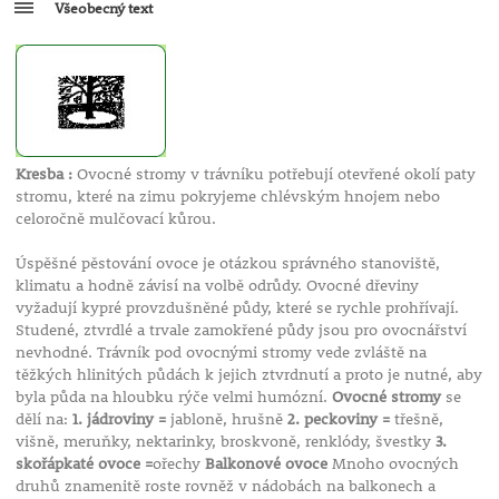
Všeobecný text
Kresba :
Ovocné stromy v trávníku potřebují otevřené okolí paty
stromu, které na zimu pokryjeme chlévským hnojem nebo
celoročně mulčovací kůrou.
Úspěšné pěstování ovoce je otázkou správného stanoviště,
klimatu a hodně závisí na volbě odrůdy. Ovocné dřeviny
vyžadují kypré provzdušněné půdy, které se rychle prohřívají.
Studené, ztvrdlé a trvale zamokřené půdy jsou pro ovocnářství
nevhodné. Trávník pod ovocnými stromy vede zvláště na
těžkých hlinitých půdách k jejich ztvrdnutí a proto je nutné, aby
byla půda na hloubku rýče velmi humózní.
Ovocné stromy
se
dělí na:
1. jádroviny =
jabloně, hrušně
2. peckoviny =
třešně,
višně, meruňky, nektarinky, broskvoně, renklódy, švestky
3.
skořápkaté ovoce =
ořechy
Balkonové ovoce
Mnoho ovocných
druhů znamenitě roste rovněž v nádobách na balkonech a