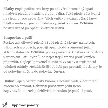
Pilatky
Popis poškození: brzy po odkvětu hromadný opad
mladých plodů, v každém plodu je díra. Také plody zůstávající
na stromu jsou provrtány. Jejich vnitřky vyžírají bělavé larvy.
Pilatky mohou způsobit totální výpadek sklizně.
Ochrana:
postřik ihned po opadu květních lístků.
Strupovitost, padlí
Poškození: olivově zelené a šedě plstěné skvrny na listech,
výhonech a plodech, později opad plodů a omezení jejich
skladovatelnosti.
Ochrana:
pouze prevence. Opakované postřiky
v intervalu 1 až 3 týdnů, co nejčastější změna používaných
přípravků. Nejlepší prevencí je ovšem vysazovat rezistentní
(odolné) odrůdy. Nejdůležitější období pro provádění ochrany je
od poloviny května do poloviny června.
Hraboši
Jejich ožírání paty kmene a kořenů vede k odumření
ovocného stromu.
Ochrana:
položením jedu nebo
zaplynováním. Nejspolehlivější metodou je použití pasti.
Opylovací poměry