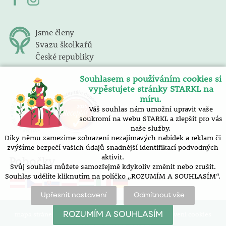
Jsme členy
Svazu školkařů
České republiky
Souhlasem s používáním cookies si
vypěstujete stránky STARKL na
míru.
Váš souhlas nám umožní upravit vaše
soukromí na webu STARKL a zlepšit pro vás
naše služby.
Díky němu zamezíme zobrazení nezajímavých nabídek a reklam či
zvýšíme bezpečí vašich údajů snadnější identifikací podvodných
aktivit.
Pobočky
Svůj souhlas můžete samozřejmě kdykoliv změnit nebo zrušit.
Souhlas udělíte kliknutím na políčko „ROZUMÍM A SOUHLASÍM“.
Upřesnit nastavení
Odmítnout vše
mapa stránek |
prohlášení o přístupnosti |
nastavení cookies
ROZUMÍM A SOUHLASÍM
Vytvořilo SOFICO-CZ, a.s.