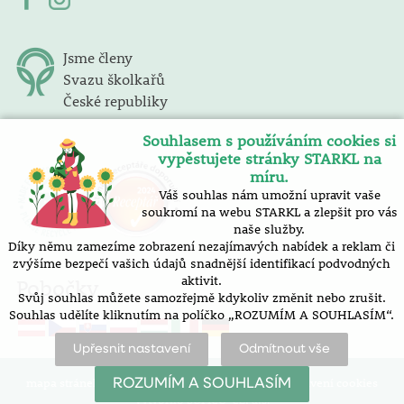
Jsme členy
Svazu školkařů
České republiky
Souhlasem s používáním cookies si
vypěstujete stránky STARKL na
míru.
Váš souhlas nám umožní upravit vaše
soukromí na webu STARKL a zlepšit pro vás
naše služby.
Díky němu zamezíme zobrazení nezajímavých nabídek a reklam či
zvýšíme bezpečí vašich údajů snadnější identifikací podvodných
aktivit.
Pobočky
Svůj souhlas můžete samozřejmě kdykoliv změnit nebo zrušit.
Souhlas udělíte kliknutím na políčko „ROZUMÍM A SOUHLASÍM“.
Upřesnit nastavení
Odmítnout vše
mapa stránek |
prohlášení o přístupnosti |
nastavení cookies
ROZUMÍM A SOUHLASÍM
Vytvořilo SOFICO-CZ, a.s.