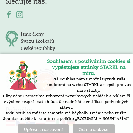
Sledujte nás!
Jsme členy
Svazu školkařů
České republiky
Souhlasem s používáním cookies si
vypěstujete stránky STARKL na
míru.
Váš souhlas nám umožní upravit vaše
soukromí na webu STARKL a zlepšit pro vás
naše služby.
Díky němu zamezíme zobrazení nezajímavých nabídek a reklam či
zvýšíme bezpečí vašich údajů snadnější identifikací podvodných
aktivit.
Pobočky
Svůj souhlas můžete samozřejmě kdykoliv změnit nebo zrušit.
Souhlas udělíte kliknutím na políčko „ROZUMÍM A SOUHLASÍM“.
Upřesnit nastavení
Odmítnout vše