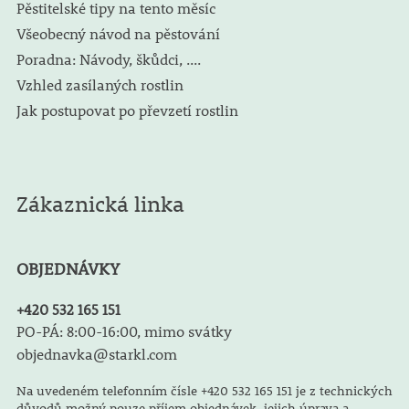
Pěstitelské tipy na tento měsíc
Všeobecný návod na pěstování
Poradna: Návody, škůdci, ....
Vzhled zasílaných rostlin
Jak postupovat po převzetí rostlin
Zákaznická linka
OBJEDNÁVKY
+420 532 165 151
PO-PÁ: 8:00-16:00, mimo svátky
objednavka@starkl.com
Na uvedeném telefonním čísle +420 532 165 151 je z technických
důvodů možný pouze příjem objednávek, jejich úprava a