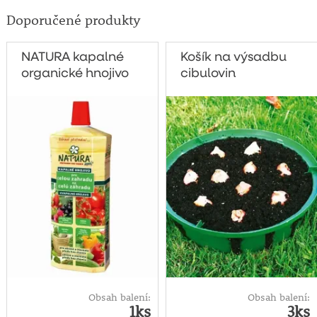
Doporučené produkty
NATURA kapalné
Košík na výsadbu
organické hnojivo
cibulovin
pro celou zahradu
1 litr
Obsah balení:
Obsah balení:
1ks
3ks