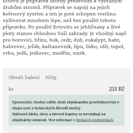
Ectovit je přípravek určený především k vybraným
druhům stromů. Přípravek se napojí na jejich
kořenový systém a ten je poté schopen rostlinu
vyživovat mnohem lépe, než bez použití tohoto
přípravku. Po použití Ectovitu se jehličnany a živé
ploty stanou chloubou Vaší zahrady. Je vhodný např.
pro borovici, břízu, buk, cedr, dub, eukalypt, habr,
habrovec, jeřáb, kaštanovník, lípu, lísku, olši, topol,
vrbu, jedli, jedlovec, modřin, smrk.
Obsah balení
100g
213 Kč
ks
Upozornění: Osobní odběr zboží objednaného prostřednictvím e-
shopu není z technických důvodů možný.
Nabízené dárky, slevy a slevové kupóny se nevztahují na
objednávky semínek.
Více informací v
Dodacích podmínkách
.