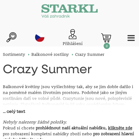
Přihlášení
0
Sortimenty
Balkonové rostliny
Crazy Summer
Crazy Summer
Balkonové květiny jsou vyšlechtěny tak, aby se jim dobře dařilo i
na poměrně malém životním prostoru. Podobně jako se jiným
rostlinám daří ve volné půdě. Crazytunie jsou nové, polopřevislé
petúnie. Zlatožlutý Balkongold je již roky osvědčeným hitem.
... celý text
Nebyly nalezeny žádné položky.
Pokud si chcete
prohlédnout naší aktuální nabídku,
klikněte zde
pro zobrazení kompletní nabídky zboží nebo
pro zobrazení hlavní