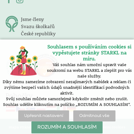
Jsme členy
Svazu školkařů
České republiky
Souhlasem s používáním cookies si
vypěstujete stránky STARKL na
míru.
Váš souhlas nám umožní upravit vaše
soukromí na webu STARKL a zlepšit pro vás
naše služby.
Díky němu zamezíme zobrazení nezajímavých nabídek a reklam či
zvýšíme bezpečí vašich údajů snadnější identifikací podvodných
aktivit.
Pobočky
Svůj souhlas můžete samozřejmě kdykoliv změnit nebo zrušit.
Souhlas udělíte kliknutím na políčko „ROZUMÍM A SOUHLASÍM“.
Upřesnit nastavení
Odmítnout vše
mapa stránek |
prohlášení o přístupnosti |
nastavení cookies
ROZUMÍM A SOUHLASÍM
Vytvořilo SOFICO-CZ, a.s.