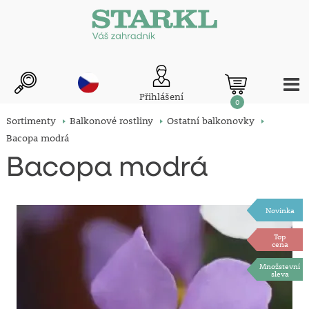
Přihlášení
0
Sortimenty
Balkonové rostliny
Ostatní balkonovky
Bacopa modrá
Bacopa modrá
Novinka
Top
cena
Množstevní
sleva