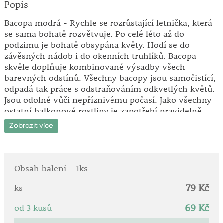
Popis
Bacopa modrá - Rychle se rozrůstající letnička, která
se sama bohatě rozvětvuje. Po celé léto až do
podzimu je bohatě obsypána květy. Hodí se do
závěsných nádob i do okenních truhlíků. Bacopa
skvěle doplňuje kombinované výsadby všech
barevných odstínů. Všechny bacopy jsou samočistící,
odpadá tak práce s odstraňováním odkvetlých květů.
Jsou odolné vůči nepříznivému počasí. Jako všechny
ostatní balkonové rostliny je zapotřebí pravidelně
hnojit. Tím se výrazně podpoří kvetení. Zasíláme
Zobrazit více
rostliny v květináči.
Stanoviště: plné slunce - polostín.
Doba kvetení: květen - říjen.
Obsah balení
1ks
Jsou převislé.
79 Kč
ks
69 Kč
od 3 kusů