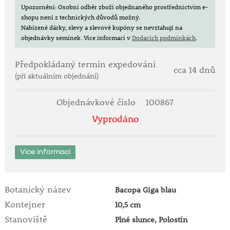
Upozornění: Osobní odběr zboží objednaného prostřednictvím e-
shopu není z technických důvodů možný.
Nabízené dárky, slevy a slevové kupóny se nevztahují na
objednávky semínek.
Více informací v
Dodacích podmínkách
.
Předpokládaný termín expedování
cca 14 dnů
(při aktuálním objednání)
Objednávkové číslo
100867
Vyprodáno
Více informací
Botanický název
Bacopa Giga blau
Kontejner
10,5 cm
Stanoviště
Plné slunce, Polostín