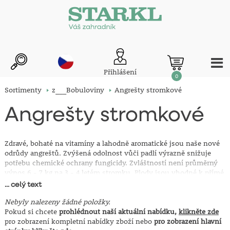
Přihlášení
0
Sortimenty
z___Bobuloviny
Angrešty stromkové
Angrešty stromkové
Zdravé, bohaté na vitamíny a lahodně aromatické jsou naše nové
odrůdy angreštů. Zvýšená odolnost vůči padlí výrazně snižuje
potřebu chemické ochrany fungicidy. Zvláštností není průměrný
výnos 6 - 7 kg na 3 - 4 letém stromku. Plody jsou vhodné k přímé
spotřebě, na marmelády i ke kompotování.
... celý text
Prostokořenné sazenice zasíláme ve stádiu vegetačního klidu.
Nebyly nalezeny žádné položky.
Upozornění pro jarní sezónu:
Pokud si chcete
prohlédnout naší aktuální nabídku,
Pro jarní výsadbu jsou sazenice před
klikněte zde
expedicí uchovávány v chladných boxech, čímž je prodloužena
pro zobrazení kompletní nabídky zboží nebo
pro zobrazení hlavní